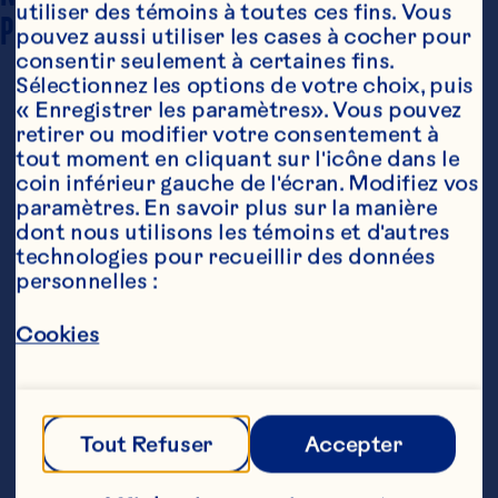
1 portion
utiliser des témoins à toutes ces fins. Vous 
PORTIONS
pouvez aussi utiliser les cases à cocher pour 
consentir seulement à certaines fins. 
Sélectionnez les options de votre choix, puis 
« Enregistrer les paramètres». Vous pouvez 
retirer ou modifier votre consentement à 
tout moment en cliquant sur l'icône dans le 
coin inférieur gauche de l'écran. Modifiez vos 
paramètres. En savoir plus sur la manière 
dont nous utilisons les témoins et d'autres 
technologies pour recueillir des données 
Ingrédients
personnelles :
1 tasse (250 mL) mélanges de jus à  100% Ocean 
Spray®

Cookies
6 fraises moyennes, équeuttées et coupées en 
deux

1 banane, tranchée en quatre

Tout Refuser
Accepter
1/2 tasse (125 mL) glace concassée
Étapes