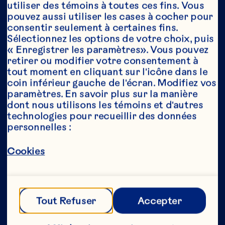
utiliser des témoins à toutes ces fins. Vous 
pouvez aussi utiliser les cases à cocher pour 
consentir seulement à certaines fins. 
Année*
Sélectionnez les options de votre choix, puis 
« Enregistrer les paramètres». Vous pouvez 
retirer ou modifier votre consentement à 
tout moment en cliquant sur l'icône dans le 
coin inférieur gauche de l'écran. Modifiez vos 
Cette partie de notre site Web est réservée 
paramètres. En savoir plus sur la manière 
aux consommateurs ayant l’âge légal de 
dont nous utilisons les témoins et d'autres 
consommer de l’alcool au Canada. Nous 
technologies pour recueillir des données 
n’autorisons aucune personne n’ayant pas 
personnelles :
l’âge légal de consommer de l’alcool au 
Canada à accéder à cette partie de notre 
site Web. 
Cookies
[Politique de confidentialité] 
Tout Refuser
Accepter
Envoyer