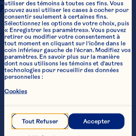
10-12 portions
utiliser des témoins à toutes ces fins. Vous 
PORTIONS
pouvez aussi utiliser les cases à cocher pour 
consentir seulement à certaines fins. 
Sélectionnez les options de votre choix, puis 
« Enregistrer les paramètres». Vous pouvez 
retirer ou modifier votre consentement à 
tout moment en cliquant sur l'icône dans le 
coin inférieur gauche de l'écran. Modifiez vos 
paramètres. En savoir plus sur la manière 
dont nous utilisons les témoins et d'autres 
technologies pour recueillir des données 
Ingrédients
personnelles :
2 paquets (310 g/ch) de mélange à  carrés au 
chocolat

Cookies
2 1/2 tasses (625 mL) de canneberges fraîches 
ou congelées Ocean Spray®

1 tasse (250 mL) de sucre

Tout Refuser
Accepter
3/4 tasse (175 mL) d'eau
