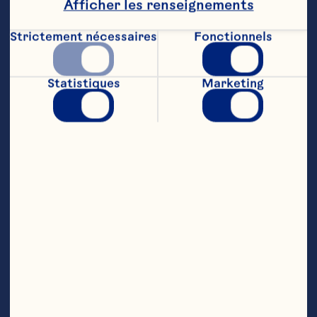
Afficher les renseignements
2 c. à  table (30 mL) de fécule de maà¯s

2 c. à  table (30 mL) d'eau

Strictement nécessaires
Fonctionnels
2 c. à  table (30 mL) d'arachides salées, 
hachées grossièrement

Statistiques
Marketing
1/3 tasse (75 mL) de glaçage au chocolat 
fondant, légèrement chaud
Étapes
Préchauffer le four è la température 
indiquée sur les contenants de mélange è 
carrés au chocolat. Graisser un moule è 
gâteau rond de 9 po (23 cm) et un moule 
carré de 8 po (20 cm)

Préparer les carrés au chocolat tel qu'il 
est indiqué sur l'emballage. Verser è la 
cuillère le mélange d'un emballage dans 